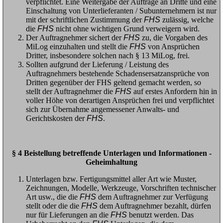
verpflichtet. Eine Weitergabe der Aufträge an Dritte und eine
Einschaltung von Unterlieferanten / Subunternehmern ist nur
mit der schriftlichen Zustimmung der
FHS
zulässig, welche
die
FHS
nicht ohne wichtigen Grund verweigern wird.
Der Auftragnehmer sichert der
FHS
zu, die Vorgaben des
MiLog einzuhalten und stellt die
FHS
von Ansprüchen
Dritter, insbesondere solchen nach § 13 MiLog, frei.
Sollten aufgrund der Lieferung / Leistung des
Auftragnehmers bestehende Schadensersatzansprüche von
Dritten gegenüber der FHS geltend gemacht werden, so
stellt der Auftragnehmer die
FHS
auf erstes Anfordern hin in
voller Höhe von derartigen Ansprüchen frei und verpflichtet
sich zur Übernahme angemessener Anwalts- und
Gerichtskosten der
FHS
.
§ 4 Beistellung betreffende Unterlagen und Informationen -
Geheimhaltung
Unterlagen bzw. Fertigungsmittel aller Art wie Muster,
Zeichnungen, Modelle, Werkzeuge, Vorschriften technischer
Art usw., die die
FHS
dem Auftragnehmer zur Verfügung
stellt oder die die
FHS
dem Auftragnehmer bezahlt, dürfen
nur für Lieferungen an die
FHS
benutzt werden. Das