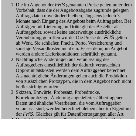
Die im Angebot der
FHS
genannten Preise gelten unter dem
Vorbehalt, dass die der Angebotsabgabe zugrunde gelegten
Auftragsdaten unverändert bleiben, längstens jedoch 3
Monate nach Eingang des Angebots beim Auftraggeber. Bei
Aufträgen mit Lieferung an Dritte gilt der Besteller als
Auftraggeber, soweit keine anderweitige ausdrückliche
Vereinbarung getroffen wurde. Die Preise der
FHS
gelten
ab Werk. Sie schließen Fracht, Porto, Versicherung und
sonstige Versandkosten nicht ein. Es sei denn, im Angebot
werden andere Lieferkonditionen schriftlich genannt.
Nachträgliche Änderungen auf Veranlassung des
Auftraggebers einschließlich der dadurch verursachten
Opportunitätskosten werden dem Auftraggeber berechnet.
Als nachträgliche Änderungen gelten auch die Produktion
von zusätzlichen Prototypen, die in dem Angebot noch nicht
berücksichtigt wurden.
Skizzen, Entwürfe, Probesatz, Probedrucke,
Korrekturabzüge, Änderung angelieferter / übertragener
Daten und ähnliche Vorarbeiten, die vom Auftraggeber
veranlasst sind, werden berechnet bleiben aber im Eigentum
der
FHS
. Gleiches gilt für Datenübertragungen aller Art.
Die Zahlung hat binnen 30 Tagen nach Erhalt der Rechnung
ohne jeden Abzug mittels Banküberweisung zu erfolgen.
Eine etwaige Skontovereinbarung bezieht sich nicht auf
Fracht, Porto, Versicherung oder sonstige Versandkosten.