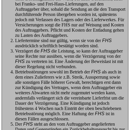
bei Franko- und Frei-Haus-Lieferungen, auf den
Auftraggeber über, sobald die Sendung an die den Transport
durchführende Person übergeben worden ist, spätestens
jedoch mit Verlassen des Lagers oder des Lieferwerkes. Für
Versicherungen sorgt die FHS nur auf Weisung und Kosten
des Auftraggebers. Pflicht und Kosten der Entladung gehen
zu Lasten des Auftraggebers.
Liefertermine sind nur gültig, wenn sie von der
FHS
ausdrücklich schriftlich bestätigt worden sind.
Verzögert die
FHS
die Leistung, so kann der Auftraggeber
seine Rechte nur ausüben, wenn die Verzögerung von der
FHS
zu vertreten ist. Eine Änderung der Beweislast ist mit
dieser Regelung nicht verbunden.
Betriebsstörungen sowohl im Betrieb der
FHS
als auch in
dem eines Zulieferers wie z.B. Streik, Aussperrung sowie
alle sonstigen Fälle höherer Gewalt, berechtigen erst dann
zur Kündigung des Vertrages, wenn dem Auftraggeber ein
weiteres Abwarten nicht mehr zugemutet werden kann,
andernfalls verlängert sich die vereinbarte Lieferfrist um die
Dauer der Verzögerung. Eine Kündigung ist jedoch
frühestens 4 Wochen nach Eintritt der oben beschriebenen
Betriebsstörung möglich. Eine Haftung der
FHS
ist in
diesen Fällen ausgeschlossen.
Der
FHS
steht an den vom Auftraggeber angelieferten
Daten und Gegenständen ein Zurückbehaltungsrecht bis zur