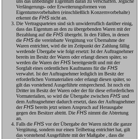
uns das unbedingte Eigentum daran zu verschaffen. Jegliche
Verlängerungs- oder Erweiterungsformen von
Eigentumsvorbehalten (einschließlich Konzernvorbehalte)
erkennt die
FHS
nicht an.
Die Vertragsparteien sind sich unwiderruflich darüber einig,
dass das Eigentum an den zu übergebenden Waren mit der
Bezahlung auf die
FHS
übergeht. In den Fällen, in denen
die
FHS
die vereinbarte Vergütung vor Übernahme der
Waren entrichtet, wird die im Zeitpunkt der Zahlung fällig
werdende Übergabe wie folgt ersetzt: Ist der Auftragnehmer
bereits im Besitz der Waren oder erlangt diesen später, so
werden die Waren der
FHS
bereitgestellt und mit der
Sorgfalt eines ordentlichen Kaufmanns für die
FHS
verwahrt. Ist der Auftragnehmer lediglich im Besitz der
erforderlichen Vormaterialien oder erlangt diesen später, so
gilt das vorstehend Ausgeführte entsprechend. Ist noch ein
Dritter im Besitz der Waren oder der für diese erforderlichen
Vormaterialien, so wird die Übergabe zwischen
FHS
und
dem Auftragnehmer dadurch ersetzt, dass der Auftragnehmer
der
FHS
bereits jetzt seinen Anspruch auf Herausgabe
gegen den Besitzer abtritt. Die
FHS
nimmt die Abtretung
an.
Falls die
FHS
vor der Übergabe der Waren nicht die ganze
Vergütung, sondern nur einen Teilbetrag entrichtet hat, gilt
das vorstehend Ausgeführte mit der Maßgabe , dass die