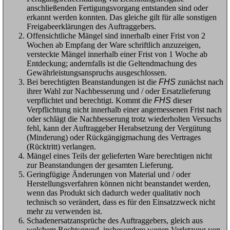
anschließenden Fertigungsvorgang entstanden sind oder
erkannt werden konnten. Das gleiche gilt für alle sonstigen
Freigabeerklärungen des Auftraggebers.
Offensichtliche Mängel sind innerhalb einer Frist von 2
Wochen ab Empfang der Ware schriftlich anzuzeigen,
versteckte Mängel innerhalb einer Frist von 1 Woche ab
Entdeckung; andernfalls ist die Geltendmachung des
Gewährleistungsanspruchs ausgeschlossen.
Bei berechtigten Beanstandungen ist die
FHS
zunächst nach
ihrer Wahl zur Nachbesserung und / oder Ersatzlieferung
verpflichtet und berechtigt. Kommt die
FHS
dieser
Verpflichtung nicht innerhalb einer angemessenen Frist nach
oder schlägt die Nachbesserung trotz wiederholten Versuchs
fehl, kann der Auftraggeber Herabsetzung der Vergütung
(Minderung) oder Rückgängigmachung des Vertrages
(Rücktritt) verlangen.
Mängel eines Teils der gelieferten Ware berechtigen nicht
zur Beanstandungen der gesamten Lieferung.
Geringfügige Änderungen von Material und / oder
Herstellungsverfahren können nicht beanstandet werden,
wenn das Produkt sich dadurch weder qualitativ noch
technisch so verändert, dass es für den Einsatzzweck nicht
mehr zu verwenden ist.
Schadenersatzansprüche des Auftraggebers, gleich aus
welchem Rechtsgrund, insbesondere wegen Verletzung von