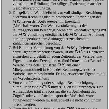
vollständigen Erfüllung aller fälligen Forderungen aus der
Geschäftsverbindung zu.
Die gelieferte Ware bleibt bis zur vollständigen Bezahlung
aller zum Rechnungsdatum bestehenden Forderungen der
FHS
gegen den Auftraggeber ihr Eigentum
(Vorbehaltsware). Zur Weiterveräußerung ist der
Auftraggeber nur berechtigt, wenn der Geschäftsvorgang mit
der
FHS
vollständig erledigt ist. Die
FHS
ist zur Abtretung
der ihr gegenüber dem Auftraggeber zustehenden
Zahlungsansprüchen berechtigt.
Bei Be- oder Verarbeitung von der
FHS
gelieferter und in
derer Eigentum stehender Waren, ist die
FHS
als Hersteller
anzusehen und behält in jedem Zeitpunkt der Verarbeitung
Eigentum an den Erzeugnissen. Sind Dritte an der Be- oder
Verarbeitung beteiligt, ist die
FHS
auf einen
Miteigentumsanteil in Höhe des Rechnungswertes der
Vorbehaltsware beschränkt. Das so erworbene Eigentum gilt
als Vorbehaltseigentum.
Von einer Pfändung oder sonstigen Beeinträchtigungen
durch Dritte ist die
FHS
unverzüglich zu unterrichten. Der
Auftraggeber trägt alle Kosten, die zur Aufhebung des
Zugriffs oder zum Rücktransport der Vorbehaltsware
aufgewendet werden müssen, soweit sie nicht von Dritten
ersetzt werden.
Gerät der Käufer in Verzug, ist die
FHS
berechtigt, die