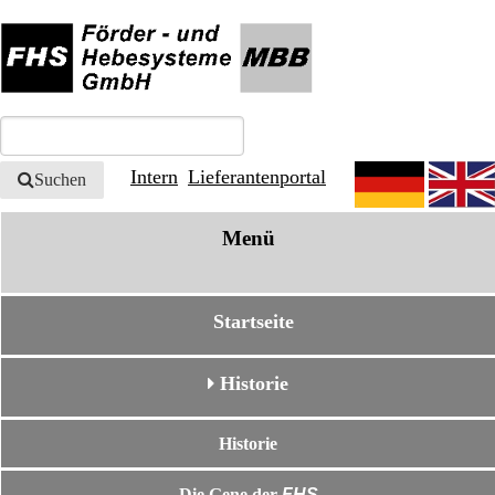
Intern
Lieferantenportal
Suchen
Menü
Startseite
Historie
Historie
Die Gene der
FHS