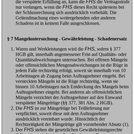
die verspätete Erfüllung an, kann die
FHS
die Vertragsstrafe
nur verlangen, wenn die
FHS
dieses Recht spätestens bei
der Schlussrechnung sich ausdrücklich vorbehält. Die
Geltendmachung eines weitergehenden oder anderen
Schadens ist in keinem Falle ausgeschlossen.
§ 7 Mangeluntersuchung - Gewährleistung - Schadenersatz
Waren und Werkleistungen wird die
FHS
, sofern § 377
HGB gilt, innerhalb angemessener Frist auf Qualitäts- oder
Quantitäsabweichungen untersuchen. Bei offenen Mängeln
oder offensichtlichen Mengenabweichungen ist die Rüge in
jedem Falle rechtzeitig erfolgt, soweit sie innerhalb von 10
Arbeitstagen ab Zugang beim Auftragnehmer eingeht. Bei
versteckten Mängeln ist die Rüge rechtzeitig, wenn sie
binnen 10 Arbeitstagen nach Entdeckung des Mangels beim
Auftragnehmer eingeht. Bei anderen als offensichtlichen
Mängeln verzichtet der Auftragnehmer auf den Einwand
verspäteter Mängelrüge (§§ 377, 381 Abs. 2 HGB).
Die
FHS
ist zur Mängelrüge bei Teillieferung nur
verpflichtet, soweit diese mit dem Auftragnehmer
ausdrücklich vereinbart wurde. Hinsichtlich der
Rechtzeitigkeit der Mängelrüge gilt vorstehender Absatz (1).
Der
FHS
stehen die gesetzlichen Gewährleistungsrechte