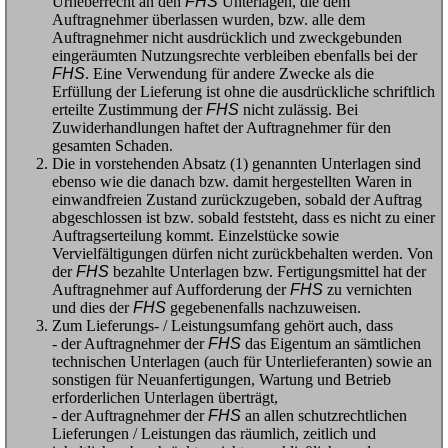
Urheberrecht an den
FHS
Unterlagen, die dem
Auftragnehmer überlassen wurden, bzw. alle dem
Auftragnehmer nicht ausdrücklich und zweckgebunden
eingeräumten Nutzungsrechte verbleiben ebenfalls bei der
FHS
. Eine Verwendung für andere Zwecke als die
Erfüllung der Lieferung ist ohne die ausdrückliche schriftlich
erteilte Zustimmung der
FHS
nicht zulässig. Bei
Zuwiderhandlungen haftet der Auftragnehmer für den
gesamten Schaden.
Die in vorstehenden Absatz (1) genannten Unterlagen sind
ebenso wie die danach bzw. damit hergestellten Waren in
einwandfreien Zustand zurückzugeben, sobald der Auftrag
abgeschlossen ist bzw. sobald feststeht, dass es nicht zu einer
Auftragserteilung kommt. Einzelstücke sowie
Vervielfältigungen dürfen nicht zurückbehalten werden. Von
der
FHS
bezahlte Unterlagen bzw. Fertigungsmittel hat der
Auftragnehmer auf Aufforderung der
FHS
zu vernichten
und dies der
FHS
gegebenenfalls nachzuweisen.
Zum Lieferungs- / Leistungsumfang gehört auch, dass
- der Auftragnehmer der
FHS
das Eigentum an sämtlichen
technischen Unterlagen (auch für Unterlieferanten) sowie an
sonstigen für Neuanfertigungen, Wartung und Betrieb
erforderlichen Unterlagen überträgt,
- der Auftragnehmer der
FHS
an allen schutzrechtlichen
Lieferungen / Leistungen das räumlich, zeitlich und